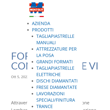
AZIENDA
PRODOTTI
TAGLIAPIASTRELLE
MANUALI
ATTREZZATURE PER
FORMAZIONE
LA POSA
GRANDI FORMATI
CONTINUA FASE VI
TAGLIAPIASTRELLE
ELETTRICHE
Ott 5, 2023
|
Blog
DISCHI DIAMANTATI
FRESE DIAMANTATE
LAVORAZIONI
SPECIALI/FINITURA
Attraverso i fondi stanziati da Regione
TRANCE