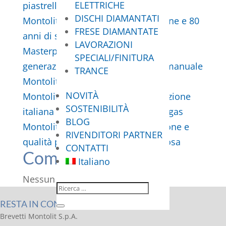
ELETTRICHE
piastrellisti
DISCHI DIAMANTATI
Montolit a Cersaie 2026: innovazione e 80
FRESE DIAMANTATE
anni di storia
LAVORAZIONI
Masterpiuma P5 ITALICA: la nuova
SPECIALI/FINITURA
generazione della tagliapiastrelle manuale
TRANCE
Montolit
NOVITÀ
Montolit celebra 80 anni di innovazione
SOSTENIBILITÀ
italiana al Coverings 2026 a Las Vegas
BLOG
Montolit al Cersaie 2025: innovazione e
RIVENDITORI PARTNER
qualità per i professionisti della posa
CONTATTI
Commenti recenti
Italiano
Nessun commento da mostrare.
RESTA IN CONTATTO
Brevetti Montolit S.p.A.