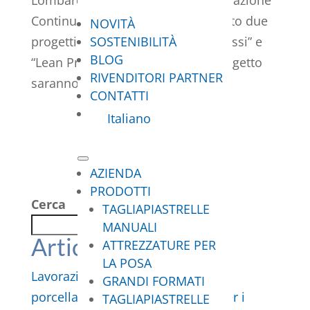
Lombardia, tramite in Bando Formazione
Continua, l’azienda ha messo in atto due
NOVITÀ
progetti: “Ottimizzazione dei processi” e
SOSTENIBILITÀ
BLOG
“Lean Production”. Per ciascun progetto
RIVENDITORI PARTNER
saranno coinvolti n. 4 lavoratori.
CONTATTI
Italiano
AZIENDA
PRODOTTI
Cerca
TAGLIAPIASTRELLE
Cerca
MANUALI
Articoli recenti
ATTREZZATURE PER
LA POSA
Lavorazioni con lastre in gres
GRANDI FORMATI
porcellanato: la nuova frontiera per i
TAGLIAPIASTRELLE