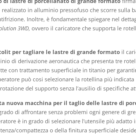
o di lastre di porcellanato di grande formato
firma
 realizzato in alluminio pressofuso che scorre sulla b
tifrizione. Inoltre, è fondamentale spiegare nel dettag
olution 3WD,
ovvero il caricatore che supporta le rotel
lit per tagliare le lastre di grande formato
il car
inio di derivazione aeronautica che presenta tre rotel
te con trattamento superficiale in titanio per garanti
ratore può cosi selezionare la rotellina più indicata 
otazione del supporto senza l’ausilio di specifiche at
a nuova macchina per il taglio delle lastre di po
grado di affrontare senza problemi ogni genere di gre
ratore è in grado di selezionare l’utensile più adatto 
stenza/compattezza o della finitura superficiale desid