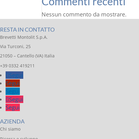
Commenti recenti
Nessun commento da mostrare.
RESTA IN CONTATTO
Brevetti Montolit S.p.A.
Via Turconi, 25
21050 – Cantello (VA) Italia
+39 0332 419211
Segui
Segui
Segui
Segui
Segui
AZIENDA
Chi siamo
Ricerca e sviluppo