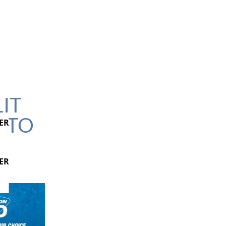
IT
NATO
ER
ER