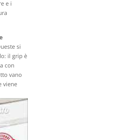
e e i
ura
de
ueste si
: il grip è
ta con
utto vano
e viene