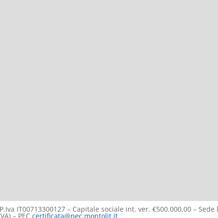
P.Iva IT00713300127 – Capitale sociale int. ver. €500.000,00 – Sede 
(VA) – PEC
certificata@pec.montolit.it