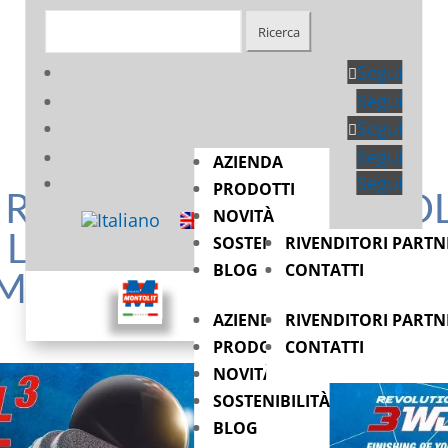
Cerca:
Segui
Segui
Segui
Segui
AZIENDA
Segui
PRODOTTI
LA RIVOLUZIONE MONTOL
NOVITÀ
DI LASTRE DI PORCELLA
SOSTENIBILITÀ
RIVENDITORI PARTN
BLOG
CONTATTI
RMATO
AZIENDA
RIVENDITORI PARTN
PRODOTTI
CONTATTI
NOVITÀ
SOSTENIBILITÀ
BLOG