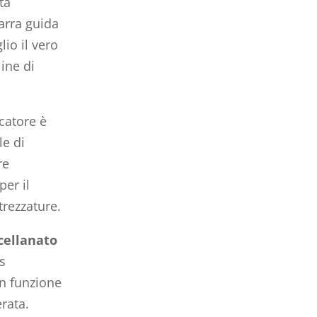
ta
arra guida
lio il vero
line di
icatore è
le di
re
per il
trezzature.
rcellanato
s
in funzione
erata.