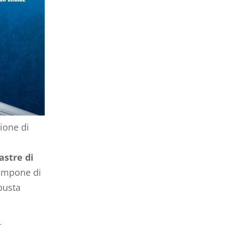
zione di
astre di
 compone di
obusta