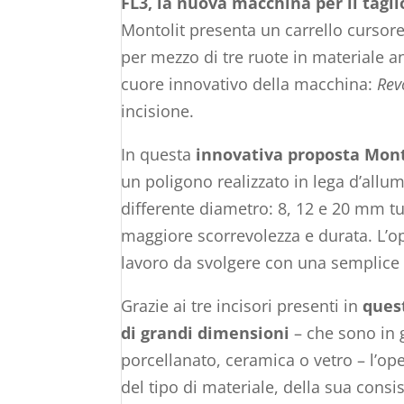
FL3, la nuova macchina per il tagli
Montolit presenta un carrello cursore
per mezzo di tre ruote in materiale an
cuore innovativo della macchina:
Rev
incisione.
In questa
innovativa proposta Monto
un poligono realizzato in lega d’allum
differente diametro: 8, 12 e 20 mm tut
maggiore scorrevolezza e durata. L’ope
lavoro da svolgere con una semplice r
Grazie ai tre incisori presenti in
quest
di grandi dimensioni
– che sono in 
porcellanato, ceramica o vetro – l’ope
del tipo di materiale, della sua consi